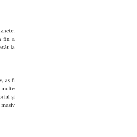
ăznețe,
ă fin a
atât la
, aș fi
i multe
riul și
i masiv