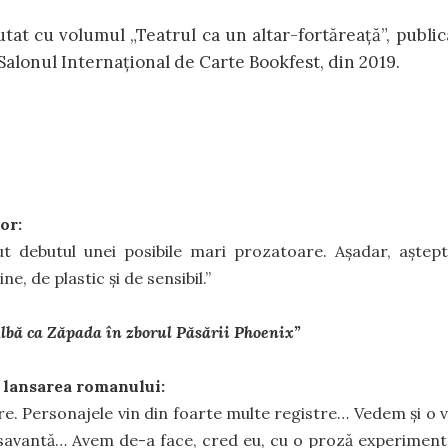
tat cu volumul „Teatrul ca un altar-fortăreață”, public
a Salonul Internațional de Carte Bookfest, din 2019.
or:
lut debutul unei posibile mari prozatoare. Așadar, aștep
e, de plastic și de sensibil.”
lbă ca Zăpada în zborul Păsării Phoenix”
la lansarea romanului:
e. Personajele vin din foarte multe registre… Vedem și o 
 savantă… Avem de-a face, cred eu, cu o proză experiment