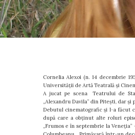
Cornelia Alexoi (n. 14 decembrie 1957
Universității de Artă Teatrală și Cinem
A jucat pe scena Teatrului de Stat
„Alexandru Davila” din Pitești, dar și
Debutul cinematografic și l-a făcut c
după care a obținut alte roluri episo
„Frumos e în septembrie la Veneția” –
Columbeanu, „Primăvară într-un deco