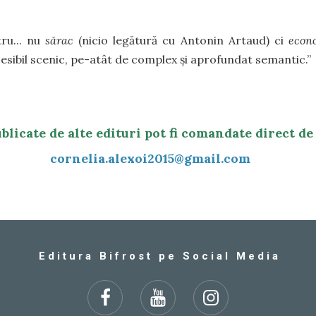
ru... nu
sărac
(nicio legătură cu Antonin Artaud) ci
econ
cesibil scenic, pe-atât de complex și aprofundat semantic.”
blicate de alte edituri pot fi comandate direct de
cornelia.alexoi2015@gmail.com
E d i t u r a B i f r o s t p e S o c i a l M e d i a