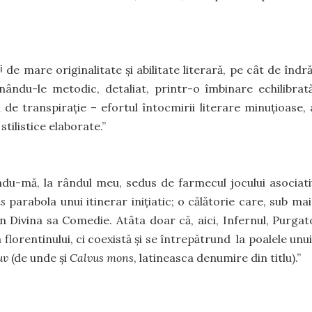
de mare originalitate și abilitate literară, pe cât de îndr
i
nându-le metodic, detaliat, printr-o îmbinare echilibrat
i de transpirație – efortul întocmirii literare minuțioase, 
stilistice elaborate.”
du-mă, la rândul meu, sedus de farmecul jocului asociativ
s
parabola unui itinerar inițiatic; o călătorie care, sub ma
 Divina sa Comedie. Atâta doar că, aici, Infernul, Purgato
lorentinului, ci coexistă și se întrepătrund la poalele unu
uv
(de unde și
Calvus mons
, latineasca denumire din titlu).”