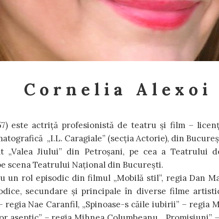
C o r n e l i a A l e x o i
) este actriță profesionistă de teatru și film – licenț
atografică „I.L. Caragiale” (secția Actorie), din Bucureș
 „Valea Jiului” din Petroșani, pe cea a Teatrului d
 pe scena Teatrului Național din București.
u un rol episodic din filmul „Mobilă stil”, regia Dan Ma
dice, secundare și principale în diverse filme artistic
 regia Nae Caranfil, „Spinoase-s căile iubirii” – regia 
r aseptic” – regia Mihnea Columbeanu, „Promisiuni” –