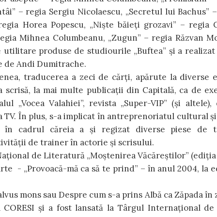
întâi” – regia Sergiu Nicolaescu, „Secretul lui Bachus” 
regia Horea Popescu, „Niște băieți grozavi” – regia 
 regia Mihnea Columbeanu, „Zugun” – regia Răzvan M
utilitare produse de studiourile „Buftea” și a realizat
e de Andi Dumitrache.
nea, traducerea a zeci de cărți, apărute la diverse e
a scrisă, la mai multe publicații din Capitală, ca de ex
ul „Vocea Valahiei”, revista „Super-VIP” (și altele), 
TV. În plus, s-a implicat în antreprenoriatul cultural și
 în cadrul căreia a și regizat diverse piese de t
vității de trainer în actorie și scrisului.
țional de Literatură „Moștenirea Văcăreștilor” (ediția 
arte - „Provoacă-mă ca să te prind” – în anul 2004, la e
alvus mons sau Despre cum s-a prins Albă ca Zăpada în 
a CORESI și a fost lansată la Târgul Internațional de