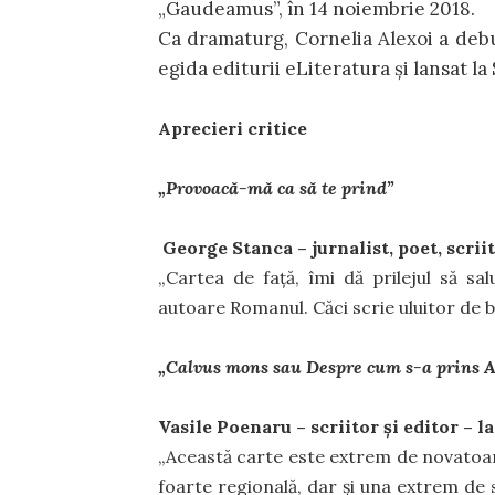
„Gaudeamus”, în 14 noiembrie 2018.
Ca dramaturg, Cornelia Alexoi a debu
egida editurii eLiteratura și lansat l
Aprecieri critice
„Provoacă-mă ca să te prind”
George Stanca – jurnalist, poet, scriit
„Cartea de față, îmi dă prilejul să sa
autoare Romanul. Căci scrie uluitor de bin
„Calvus mons sau Despre cum s-a prins A
Vasile Poenaru – scriitor și editor – 
„Această carte este extrem de novatoar
foarte regională, dar și una extrem de