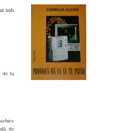
at sub
t de la
vorbire
ală, de