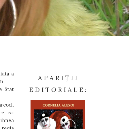
iată a
A P A R I Ț I I
ti.
E D I T O R I A L E :
e Stat
rcoci,
e, ca:
Mihnea
 regia