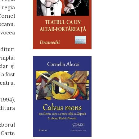
– regia
Cornel
ocanu.
 vocea
dituri
emplu:
dar și
 a fost
eatru.
1994),
ditura
zborul
 Carte