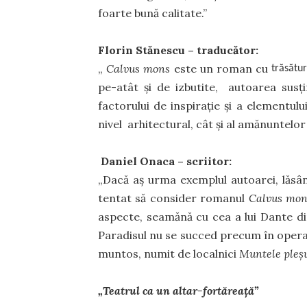
foarte bună calitate.”
Florin Stănescu – traducător:
„
Calvus mons
este un roman cu
trăsătur
pe-atât și de izbutite, autoarea susți
factorului de inspirație și a elementulu
nivel arhitectural, cât și al amănuntelor 
Daniel Onaca – scriitor:
„Dacă aș urma exemplul autoarei, lăsân
tentat să consider romanul
Calvus mon
aspecte, seamănă cu cea a lui Dante din
Paradisul nu se succed precum în opera f
muntos, numit de localnici
Muntele pleș
„Teatrul ca un altar-fortăreață”