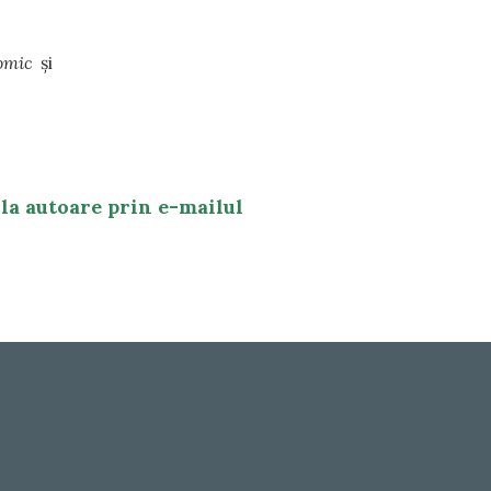
omic
și
 la autoare prin e-mailul