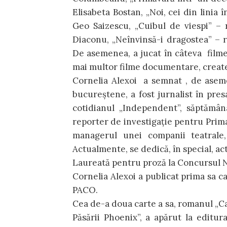
Elisabeta Bostan, „Noi, cei din linia 
Geo Saizescu, „Cuibul de viespi” – 
Diaconu, „Neînvinsă-i dragostea” –
De asemenea, a jucat în câteva filme 
mai multor filme documentare, creat
Cornelia Alexoi a semnat , de aseme
bucureștene, a fost jurnalist în pres
cotidianul „Independent”, săptămânal
reporter de investigație pentru Prima 
managerul unei companii teatrale,
Actualmente, se dedică, în special, acti
Laureată pentru proză la Concursul Na
Cornelia Alexoi a publicat prima sa c
PACO.
Cea de-a doua carte a sa, romanul „C
Păsării Phoenix”, a apărut la editur