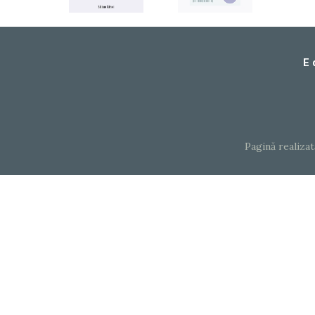
E 
Pagină realiza