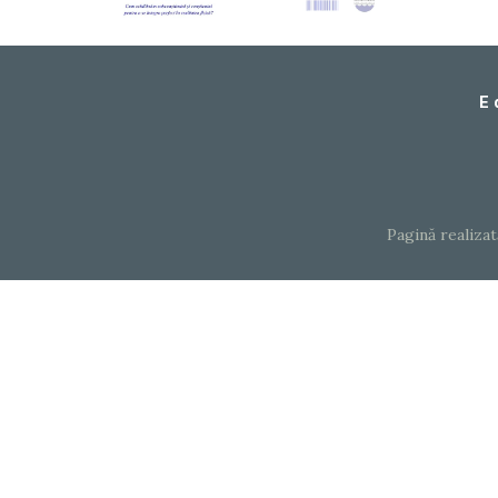
E 
Pagină realiza