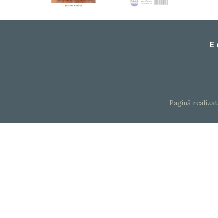
E 
Pagină realiza