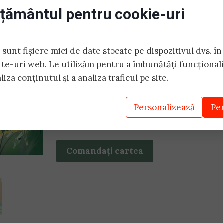
ISBN: 978-630-6514-71-7
țământul pentru cookie-uri
Dimensiuni: 20 cm x 20 cm
PREȚ: 56 lei
sunt fișiere mici de date stocate pe dispozitivul dvs. în
ÎN STOC
site-uri web. Le utilizăm pentru a îmbunătăți funcționali
liza conținutul și a analiza traficul pe site.
Livrare: prin curier, în max. 5 zile lucrăt
Personalizează
Pe
Dacă aveți întrebări vă rugăm să ne conta
Comandați cartea