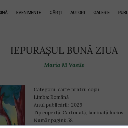
GINĂ
EVENIMENTE
CĂRȚI
AUTORI
GALERIE
PUBL
IEPURAȘUL BUNĂ ZIUA
Maria M Vasile
Categorii: carte prntru copii
Limba:
Română
Anul publicării:
2026
Tip copertă: Cartonată, laminată lucios
Număr pagini: 58