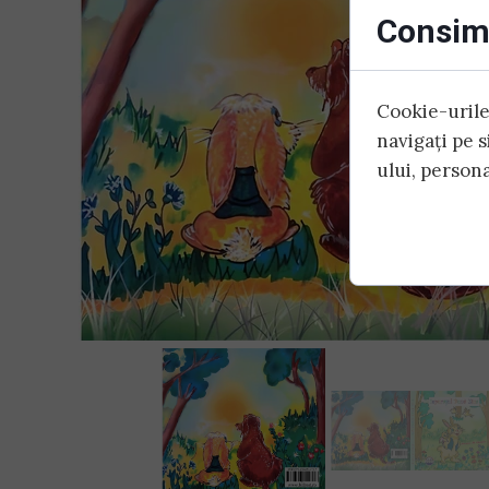
Consim
Cookie-urile 
navigați pe 
ului, persona