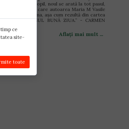
pentru copil, noul se arată la tot pasul,
lucru de care autoarea Maria M Vasile
ține seama, așa cum rezultă din cartea
IEPURAȘUL BUNĂ ZIUA.” - CARMEN
FOCȘA
 timp ce
Aflați mai mult ...
tatea site-
oare
rmite toate
ctați: