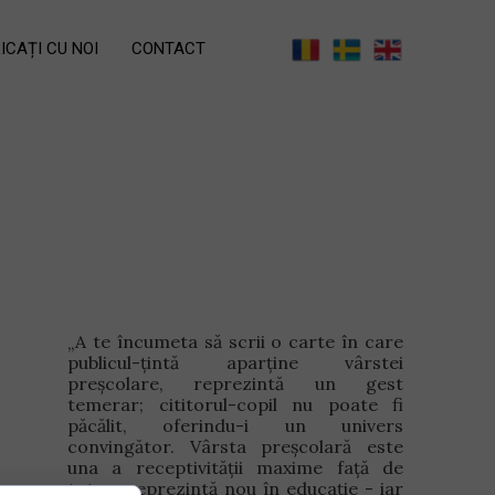
ICAȚI CU NOI
CONTACT
A te încumeta să scrii o carte în care
„
publicul-țintă aparține vârstei
preșcolare, reprezintă un gest
temerar; cititorul-copil nu poate fi
păcălit, oferindu-i un univers
convingător. Vârsta preșcolară este
una a receptivității maxime față de
tot ce reprezintă nou în educație - iar