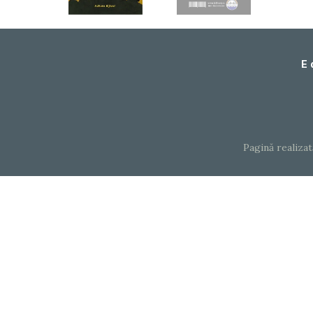
E 
Pagină realiza