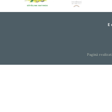
E 
Pagină realiza