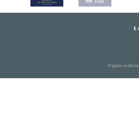
E 
Pagină realiza