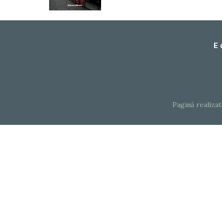
E 
Pagină realiza