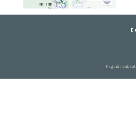
E 
Pagină realiza